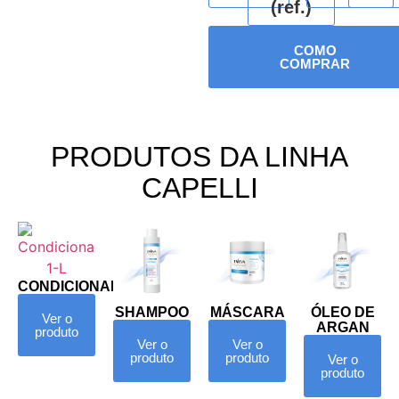
(ref.)
COMO
COMPRAR
PRODUTOS DA LINHA
CAPELLI
CONDICIONADOR
SHAMPOO
MÁSCARA
ÓLEO DE
Ver o
ARGAN
produto
Ver o
Ver o
produto
produto
Ver o
produto