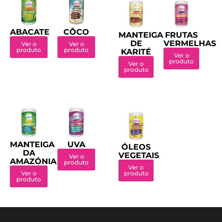
ABACATE
CÔCO
MANTEIGA
FRUTAS
DE
VERMELHAS
Ver o
Ver o
produto
produto
KARITÉ
Ver o
produto
Ver o
produto
MANTEIGA
UVA
ÓLEOS
DA
VEGETAIS
Ver o
AMAZÓNIA
produto
Ver o
Ver o
produto
produto